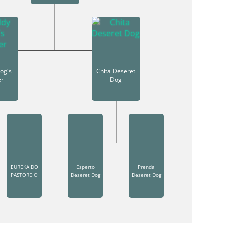
og´s
Chita Deseret
er
Dog
EUREKA DO
Esperto
Prenda
PASTOREIO
Deseret Dog
Deseret Dog