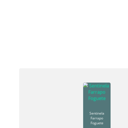
Sentinela
Farrapo
Foguete