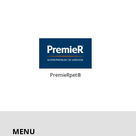
PremieRpet®
MENU