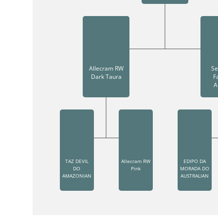
Allecram RW
Se
Dark Taura
F
A
TAZ DEVIL
Allecram RW
EDIPO DA
DO
Pink
MORADA DO
AMAZONIAN
AUSTRALIAN