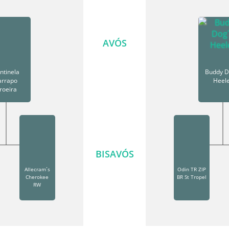
AVÓS
ntinela
Buddy D
arrapo
Heel
roeira
BISAVÓS
Allecram´s
Odin TR ZIP
Cherokee
BR St Tropel
RW