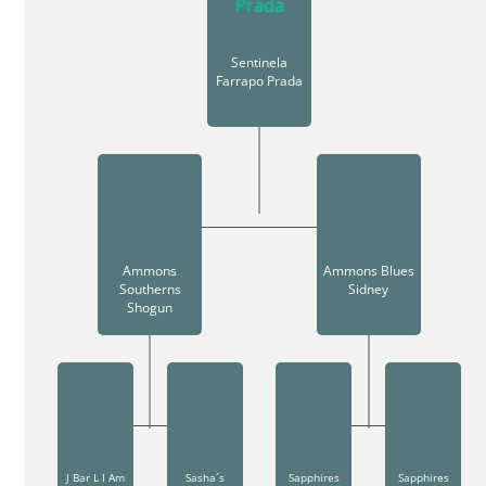
Sentinela
Farrapo Prada
Ammons
Ammons Blues
Southerns
Sidney
Shogun
J Bar L I Am
Sasha´s
Sapphires
Sapphires