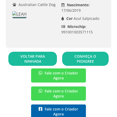
Australian Cattle Dog
Nascimento:
17/06/2019
Cor
Azul Salpicado
Microchip:
991001003571115
VOLTAR PARA
CONHEÇA O
NINHADA
PEDIGREE
Fale com o Criador
Agora
Fale com o Criador
Agora
Fale com o Criador
Agora