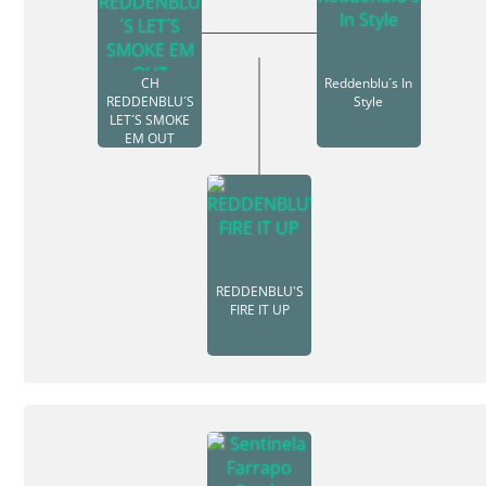
CH
Reddenblu´s In
REDDENBLU´S
Style
LET´S SMOKE
EM OUT
REDDENBLU'S
FIRE IT UP