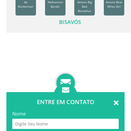
de
Nebrascan
Amons Big
Amons Blue
Rocketman
Bandit
Bad
Miley Girl
Bocephus
BISAVÓS
ENTRE EM CONTATO
Nome